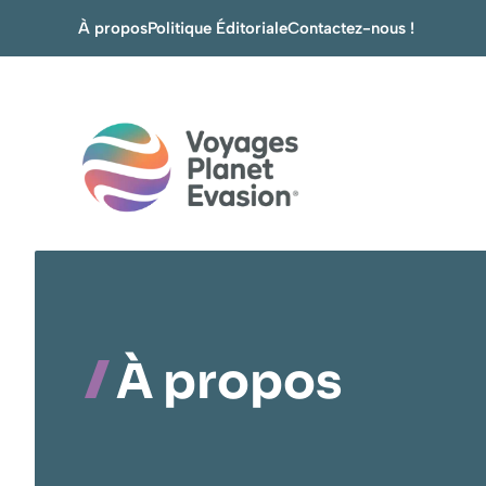
Aller
À propos
Politique Éditoriale
Contactez-nous !
au
contenu
À propos