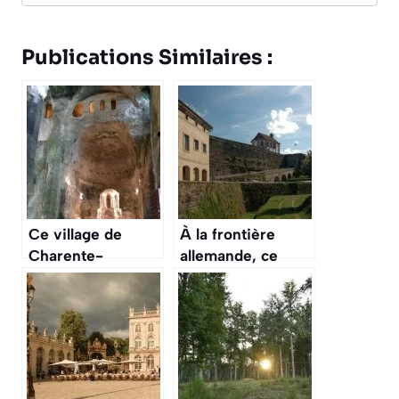
Publications Similaires :
Ce village de
À la frontière
Charente-
allemande, ce
Maritime, avec
village de Moselle
son église
est une merveille
monolithe, est une
fortifiée par
curiosité
Vauban, à explorer
architecturale à
cet automne
explorer