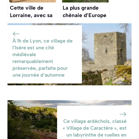
tranquillement cet
Cette ville de
La plus grande
automne
Lorraine, avec sa
chênaie d’Europe
place classée à
se pare d’or et de
l’UNESCO, est
pourpre cet
d’une élégance
automne 2025, un
À 1h de Lyon, ce village de
folle sous les
spectacle à voir
l’Isère est une cité
lumières douces
une fois dans sa
médiévale
de l’automne
vie
remarquablement
préservée, parfaite pour
une journée d’automne
Ce village ardéchois, classé
« Village de Caractère », est
un labyrinthe de ruelles en