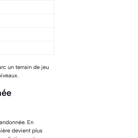
c un terrain de jeu
niveaux.
née
 randonnée. En
mière devient plus