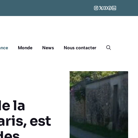
ance
Monde
News
Nous contacter
e la
ris, est
des