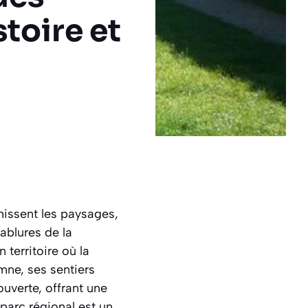
toire et
hissent les paysages,
ablures de la
 territoire où la
mne, ses sentiers
ouverte, offrant une
parc régional est un