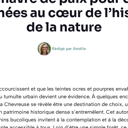
ées au cœur de l’his
de la nature
Rédigé par
Amélie
accourcissent et que les teintes ocres et pourpres enva
 tumulte urbain devient une évidence. À quelques enc
 la Chevreuse se révèle être une destination de choix, un
un patrimoine historique dense s’entremêlent. Cet auto
mins bucoliques invitent à la contemplation et à la déc
te accessible à tous. Loin d’être une simple forêt, ce 