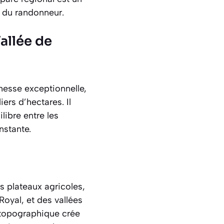
s du randonneur.
allée de
chesse exceptionnelle,
ers d’hectares. Il
libre entre les
nstante.
s plateaux agricoles
,
oyal, et des vallées
é topographique crée