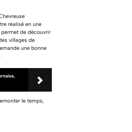
e Chevreuse
tre réalisé en une
 permet de découvrir
des villages de
 demande une bonne
.
urnaise,
remonter le temps,