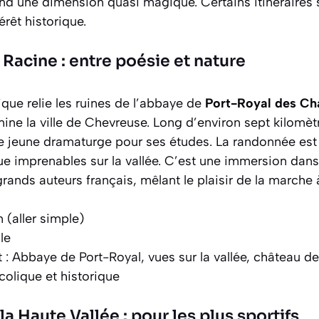
nd une dimension quasi magique. Certains itinéraires 
érêt historique.
Racine : entre poésie et nature
que relie les ruines de l’abbaye de
Port-Royal des C
ne la ville de Chevreuse. Long d’environ sept kilomètres
e jeune dramaturge pour ses études. La randonnée est 
ue imprenables sur la vallée. C’est une immersion dan
grands auteurs français, mêlant le plaisir de la marche à
 (aller simple)
ile
t : Abbaye de Port-Royal, vues sur la vallée, château d
colique et historique
la Haute Vallée : pour les plus sportifs