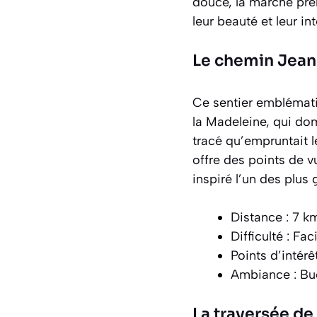
douce, la marche pre
leur beauté et leur int
Le chemin Jean 
Ce sentier emblémati
la Madeleine, qui domi
tracé qu’empruntait l
offre des points de v
inspiré l’un des plus 
Distance : 7 km
Difficulté : Fac
Points d’intérê
Ambiance :
Bu
La traversée de 