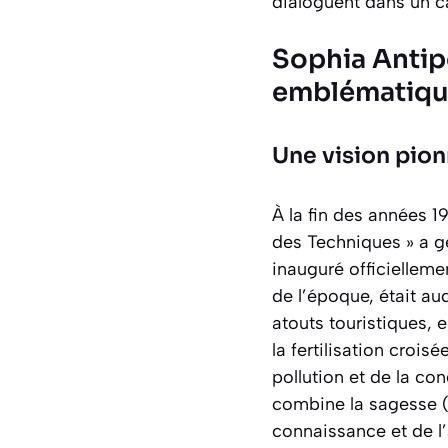
dialoguent dans un c
Sophia Antip
emblématiq
Une vision pion
À la fin des années 1
des Techniques » a ge
inauguré officiellem
de l’époque, était au
atouts touristiques, 
la
fertilisation croisé
pollution et de la c
combine la sagesse (S
connaissance et de l’