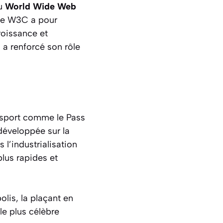
du
World Wide Web
, le W3C a pour
roissance et
s a renforcé son rôle
ansport comme le Pass
développée sur la
l’industrialisation
plus rapides et
lis, la plaçant en
le plus célèbre