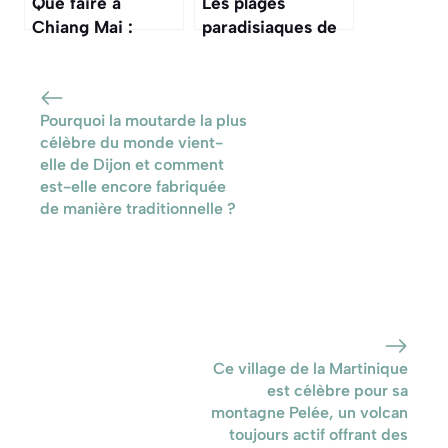
Que faire à
Les plages
Chiang Mai :
paradisiaques de
activités
Palma de
incontournables et
Majorque : guide
conseils pratiques
et astuces pour un
Pourquoi la moutarde la plus
séjour inoubliable
célèbre du monde vient-
elle de Dijon et comment
est-elle encore fabriquée
de manière traditionnelle ?
Ce village de la Martinique
est célèbre pour sa
montagne Pelée, un volcan
toujours actif offrant des