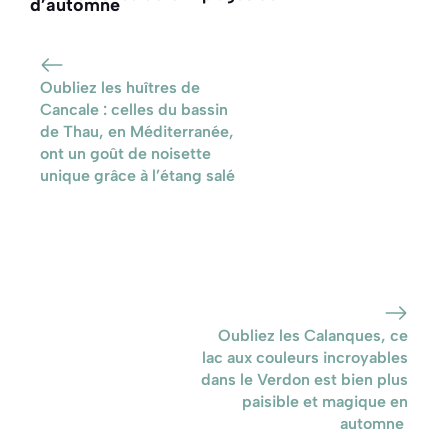
pour son lac aux
Majorque : paradis
couleurs caraïbes,
à découvrir
encore plus beau
Oubliez les huîtres de
sous la lumière
Cancale : celles du bassin
d’automne
de Thau, en Méditerranée,
ont un goût de noisette
unique grâce à l’étang salé
Oubliez les Calanques, ce
lac aux couleurs incroyables
dans le Verdon est bien plus
paisible et magique en
automne