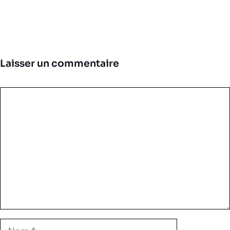
Laisser un commentaire
Commentaire
Nom