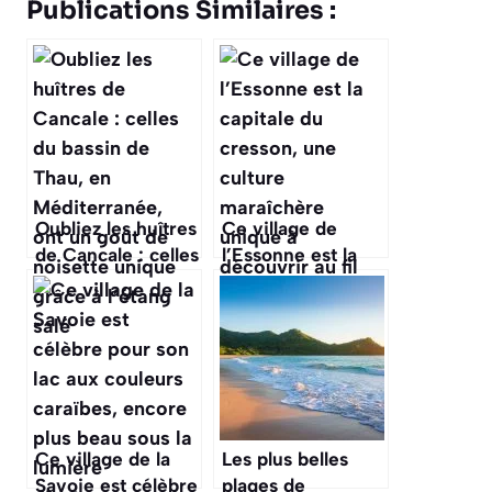
Publications Similaires :
Oubliez les huîtres
Ce village de
de Cancale : celles
l’Essonne est la
du bassin de Thau,
capitale du
en Méditerranée,
cresson, une
ont un goût de
culture
noisette unique
maraîchère unique
grâce à l’étang
à découvrir au fil
salé
de l’eau
Ce village de la
Les plus belles
Savoie est célèbre
plages de