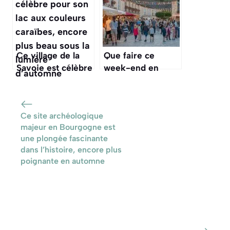
maraîchère unique
artisanal qui
à découvrir au fil
résiste à l’invasion
de l’eau
du plastique
Ce village de la
Que faire ce
Savoie est célèbre
week-end en
pour son lac aux
Gironde :
couleurs caraïbes,
découvrez une
encore plus beau
fête de village
Ce site archéologique
sous la lumière
typique
majeur en Bourgogne est
d’automne
une plongée fascinante
dans l’histoire, encore plus
poignante en automne