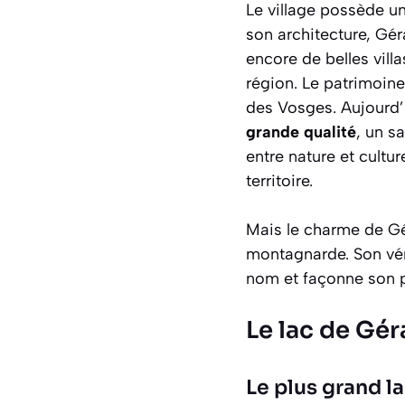
Le village possède un
son architecture, Gé
encore de belles vill
région. Le patrimoine 
des Vosges. Aujourd’h
grande qualité
, un s
entre nature et cultu
territoire.
Mais le charme de Gé
montagnarde. Son vér
nom et façonne son p
Le lac de Gér
Le plus grand l