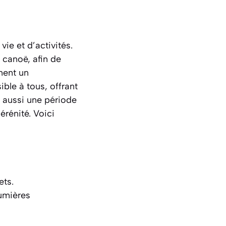
vie et d’activités.
 canoë, afin de
ement un
ble à tous, offrant
t aussi une période
rénité. Voici
ets
.
lumières