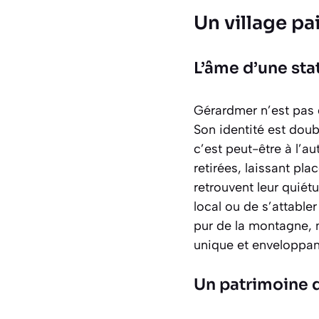
Un village p
L’âme d’une st
Gérardmer n’est pas 
Son identité est doubl
c’est peut-être à l’a
retirées, laissant pla
retrouvent leur quiét
local ou de s’attabler
pur de la montagne
,
unique et enveloppan
Un patrimoine q