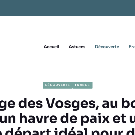
Accueil
Astuces
Découverte
Fr
DÉCOUVERTE
FRANCE
age des Vosges, au b
t un havre de paix et 
 départ idéal pour 