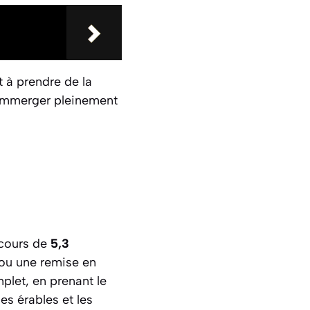
nt à prendre de la
’immerger pleinement
rcours de
5,3
e ou une remise en
plet, en prenant le
les érables et les