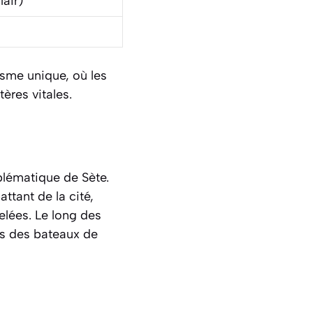
air)
sme unique, où les
ères vitales.
mblématique de Sète.
ttant de la cité,
elées. Le long des
és des bateaux de