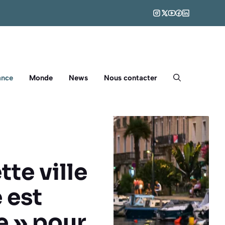
ance
Monde
News
Nous contacter
tte ville
 est
e » pour