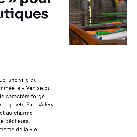
autiques
e, une ville du
nommée la « Venise du
 de caractère forgé
e le poète Paul Valéry
s et au charme
 de pêcheurs,
 même de la vie