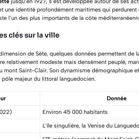
ette
jusqu’en 1927, s’est développée autour de ses acti
 et une identité profondément maritimes qui perdurent 
te l’un des plus importants de la côte méditerranéenn
s clés sur la ville
dimension de Sète, quelques données permettent de la s
toire relativement modeste mais densément peuplé, mar
 du mont Saint-Clair. Son dynamisme démographique et 
n pôle majeur du littoral languedocien.
eur
Donnée
2022)
Environ 45 000 habitants
L’île singulière, la Venise du Langued