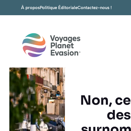
Aller
À propos
Politique Éditoriale
Contactez-nous !
au
contenu
Non, ce 
des
surnomm