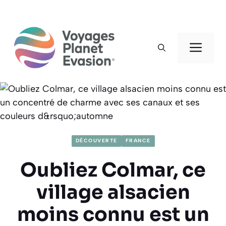
Aller
au
Men
contenu
DÉCOUVERTE
FRANCE
Oubliez Colmar, ce
village alsacien
moins connu est un