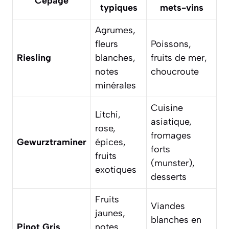
Cépage
typiques
mets-vins
Agrumes,
fleurs
Poissons,
Riesling
blanches,
fruits de mer,
notes
choucroute
minérales
Cuisine
Litchi,
asiatique,
rose,
fromages
Gewurztraminer
épices,
forts
fruits
(munster),
exotiques
desserts
Fruits
Viandes
jaunes,
blanches en
Pinot Gris
notes