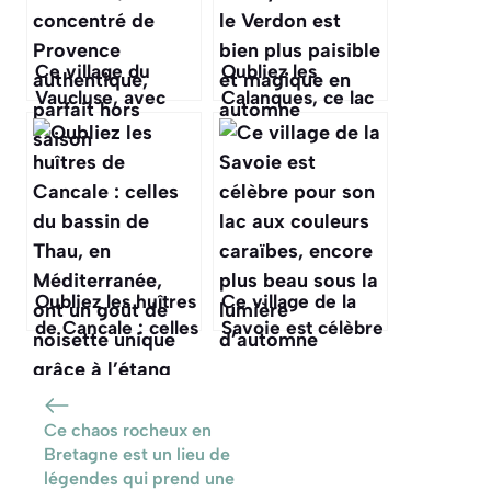
Ce village du
Oubliez les
Vaucluse, avec
Calanques, ce lac
son beffroi et ses
aux couleurs
fontaines, est un
incroyables dans
concentré de
le Verdon est bien
Provence
plus paisible et
authentique,
magique en
parfait hors
automne
saison
Oubliez les huîtres
Ce village de la
de Cancale : celles
Savoie est célèbre
du bassin de Thau,
pour son lac aux
en Méditerranée,
couleurs caraïbes,
ont un goût de
encore plus beau
Ce chaos rocheux en
noisette unique
sous la lumière
Bretagne est un lieu de
grâce à l’étang
d’automne
légendes qui prend une
salé