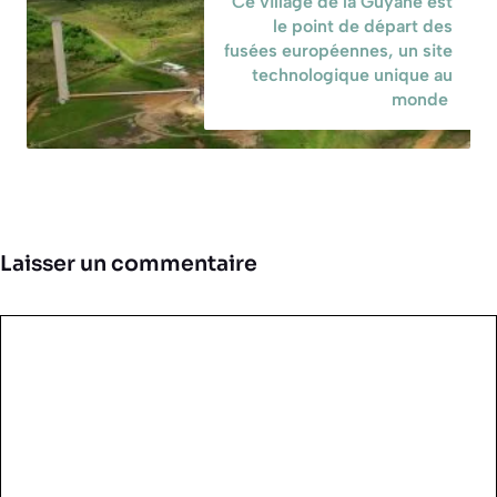
Ce village de la Guyane est
le point de départ des
fusées européennes, un site
technologique unique au
monde
Laisser un commentaire
Commentaire