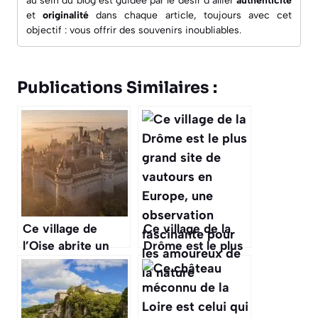
au sein du blog est guidée par le désir d’allier
authenticité
et
originalité
dans chaque article, toujours avec cet
objectif : vous offrir des souvenirs inoubliables.
Publications Similaires :
Ce village de
Ce village de la
l’Oise abrite un
Drôme est le plus
château qui a
grand site de
inspiré celui de la
vautours en
Belle et la Bête,
Europe, une
une visite
observation