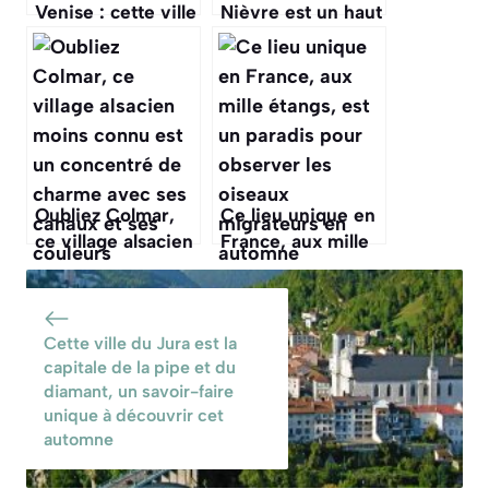
Venise : cette ville
Nièvre est un haut
des Bouches-du-
lieu de la course
Rhône est
automobile, une
surnommée « l’île
visite insolite pour
singulière » pour
les amateurs de
ses canaux et ses
vitesse
joutes nautiques
Oubliez Colmar,
Ce lieu unique en
ce village alsacien
France, aux mille
moins connu est
étangs, est un
un concentré de
paradis pour
charme avec ses
observer les
Cette ville du Jura est la
canaux et ses
oiseaux
capitale de la pipe et du
couleurs
migrateurs en
diamant, un savoir-faire
d’automne
automne
unique à découvrir cet
automne