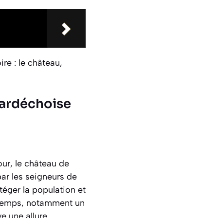
re : le château,
 ardéchoise
our, le château de
ar les seigneurs de
téger la population
et
du temps, notamment un
e une allure