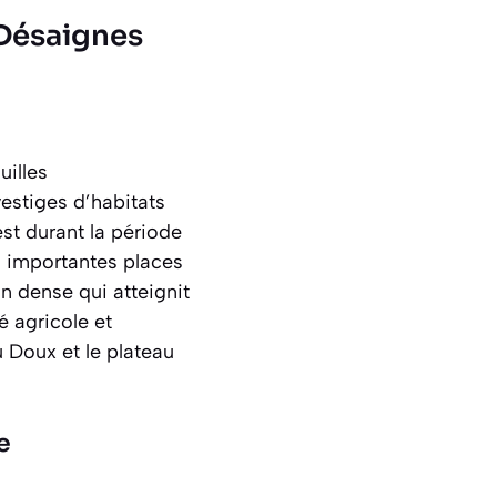
 Désaignes
uilles
vestiges d’habitats
st durant la période
us importantes places
on dense qui atteignit
é agricole et
u Doux et le plateau
e