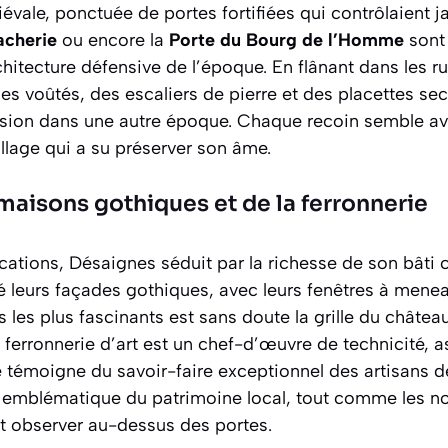
vale, ponctuée de portes fortifiées qui contrôlaient ja
acherie
ou encore la
Porte du Bourg de l’Homme
sont
hitecture défensive de l’époque. En flânant dans les r
 voûtés, des escaliers de pierre et des placettes sec
sion dans une autre époque. Chaque recoin semble avo
illage qui a su préserver son âme.
maisons gothiques et de la ferronnerie
ications, Désaignes séduit par la richesse de son bâti 
 leurs façades gothiques, avec leurs fenêtres à menea
ls les plus fascinants est sans doute la
grille du châtea
e ferronnerie d’art est un chef-d’œuvre de technicité, 
 témoigne du savoir-faire exceptionnel des artisans d
 emblématique du patrimoine local, tout comme les n
ut observer au-dessus des portes.