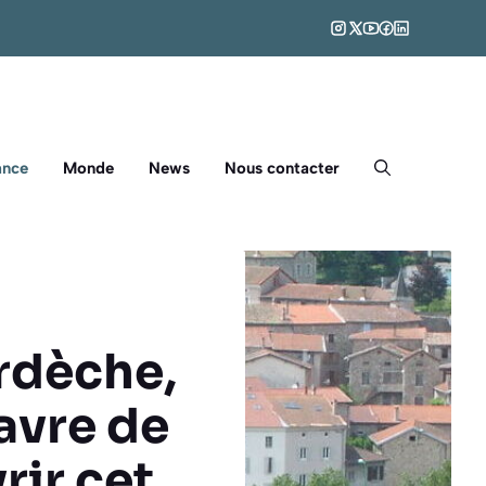
ance
Monde
News
Nous contacter
Ardèche,
havre de
rir cet