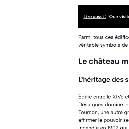
Lire aussi :
Que visit
Parmi tous ces édifice
véritable symbole de 
Le château mé
L’héritage des 
Édifié entre le XIVe 
Désaignes domine le v
Tournon, une autre gr
affirmer le pouvoir se
incendie en 1902 qui 