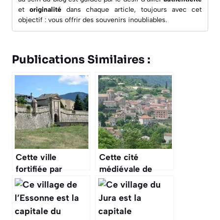
et
originalité
dans chaque article, toujours avec cet
objectif : vous offrir des souvenirs inoubliables.
Publications Similaires :
Cette ville
Cette cité
fortifiée par
médiévale de
Vauban, aux
l’Ardèche, sauvée
portes de
de la ruine, est un
l’Espagne, est une
havre de paix et
merveille
d’histoire à