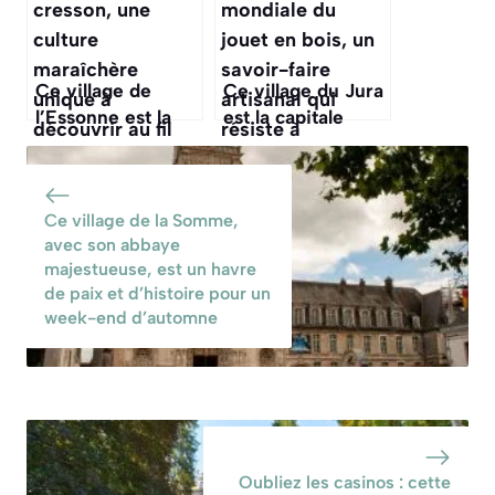
d’architecture
découvrir cet
militaire à
automne
explorer cet
Ce village de
Ce village du Jura
automne
l’Essonne est la
est la capitale
capitale du
mondiale du jouet
cresson, une
en bois, un
culture
savoir-faire
Ce village de la Somme,
maraîchère unique
artisanal qui
avec son abbaye
à découvrir au fil
résiste à l’invasion
majestueuse, est un havre
de l’eau
du plastique
de paix et d’histoire pour un
week-end d’automne
Oubliez les casinos : cette