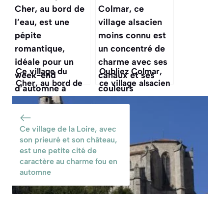
majestueuse, est
halte paisible sur
un havre de paix
le Canal du Rhône
et d’histoire pour
à Sète cet
un week-end
automne
d’automne
Ce village du
Oubliez Colmar,
Cher, au bord de
ce village alsacien
l’eau, est une
moins connu est
pépite
un concentré de
romantique, idéale
charme avec ses
Ce village de la Loire, avec
pour un week-end
canaux et ses
son prieuré et son château,
d’automne à 2h30
couleurs
est une petite cité de
de Paris
d’automne
caractère au charme fou en
automne