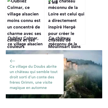
de la ruine, est un
rendu Louis XIV si
havre de paix et
jaloux qu’il a fait
d’histoire à
emprisonner son
découvrir cet
propriétaire à vie
automne
Oubliez Colmar,
Ce château
ce village alsacien
méconnu de la
moins connu est
Loire est celui qui
un concentré de
a directement
charme avec ses
inspiré Hergé
Ce village du Doubs abrite
canaux et ses
pour créer le
un château qui semble tout
couleurs
château de
droit sorti d’un conte des
d’automne
Moulinsart dans
frères Grimm, une visite
Tintin
magique en automne